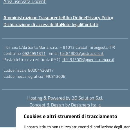
Area riservata Docenti
Amministrazione Trasparente
Albo Online
Privacy Policy
Dichiarazione di accessibilità
Note legali
Contatti
Indirizzo:
C/da Santa Maria, s.n.c. – 91013 Calatafimi Segesta (TP)
Centralino:
0924951311
Email:
tpic81300b@istruzione.it
Posta elettronica certificata (PEC):
TPIC81300B@pec.istruzione.it
Codice fiscale: 80004430817
Codice meccanografico:
TPIC81300B
Hosting & Powered by 3D Solution S.r.l.
Concept & Design by Designers Italia
Cookies e altri strumenti di tracciamento
Il nostro Istituto non utilizza strumenti di profilazione degli uten