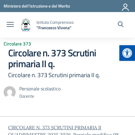
Vai ai contenuti
Vai al menu di navigazione
Vai al footer
Ministero dell'Istruzione e del Merito
Istituto Comprensivo
"Francesco Vivona"
Circolare 373
Apr
Circolare n. 373 Scrutini
primaria II q.
Circolare n. 373 Scrutini primaria II q.
Personale scolastico
Docente
CIRCOLARE N. 373 SCRUTINI PRIMARIA II
QUADRIMESTRE 2025 2026. Parziale modifica 08