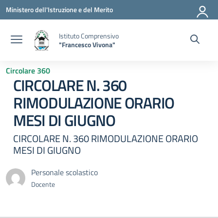
Vai ai contenuti
Vai al menu di navigazione
Vai al footer
Ministero dell'Istruzione e del Merito
Istituto Comprensivo
"Francesco Vivona"
Circolare 360
CIRCOLARE N. 360
RIMODULAZIONE ORARIO
MESI DI GIUGNO
CIRCOLARE N. 360 RIMODULAZIONE ORARIO
MESI DI GIUGNO
Personale scolastico
Docente