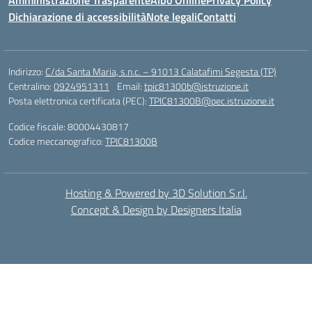
Amministrazione Trasparente
Albo Online
Privacy Policy
Dichiarazione di accessibilità
Note legali
Contatti
Indirizzo:
C/da Santa Maria, s.n.c. – 91013 Calatafimi Segesta (TP)
Centralino:
0924951311
Email:
tpic81300b@istruzione.it
Posta elettronica certificata (PEC):
TPIC81300B@pec.istruzione.it
Codice fiscale: 80004430817
Codice meccanografico:
TPIC81300B
Hosting & Powered by 3D Solution S.r.l.
Concept & Design by Designers Italia