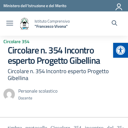
Vai ai contenuti
Vai al menu di navigazione
Vai al footer
Ministero dell'Istruzione e del Merito
Istituto Comprensivo
"Francesco Vivona"
Circolare 354
Apr
Circolare n. 354 Incontro
esperto Progetto Gibellina
Circolare n. 354 Incontro esperto Progetto
Gibellina
Personale scolastico
Docente
timbro_protocollo_Circolare_354_incontro_del_25-