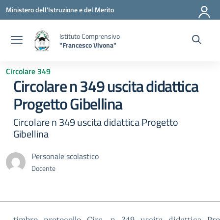
Vai ai contenuti
Vai al menu di navigazione
Vai al footer
Ministero dell'Istruzione e del Merito
Istituto Comprensivo
"Francesco Vivona"
Circolare 349
Circolare n 349 uscita didattica
Progetto Gibellina
Circolare n 349 uscita didattica Progetto
Gibellina
Personale scolastico
Docente
timbro_protocollo_Circ._n_349_uscita_didattica_Pro