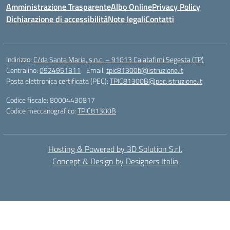
Amministrazione Trasparente
Albo Online
Privacy Policy
Dichiarazione di accessibilità
Note legali
Contatti
Indirizzo:
C/da Santa Maria, s.n.c. – 91013 Calatafimi Segesta (TP)
Centralino:
0924951311
Email:
tpic81300b@istruzione.it
Posta elettronica certificata (PEC):
TPIC81300B@pec.istruzione.it
Codice fiscale: 80004430817
Codice meccanografico:
TPIC81300B
Hosting & Powered by 3D Solution S.r.l.
Concept & Design by Designers Italia