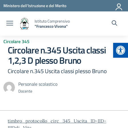
Vai ai contenuti
Vai al menu di navigazione
Vai al footer
Ministero dell'Istruzione e del Merito
Istituto Comprensivo
"Francesco Vivona"
Circolare 345
Apr
Circolare n.345 Uscita classi
1,2,3 D plesso Bruno
Circolare n.345 Uscita classi plesso Bruno
Personale scolastico
Docente
timbro_protocollo_circ_345_Uscita_ID-IID-
IIIDdi_Vita