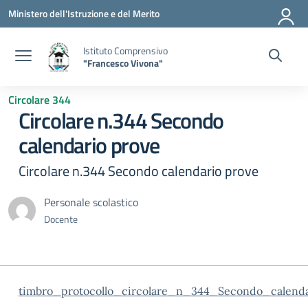
Vai ai contenuti
Vai al menu di navigazione
Vai al footer
Ministero dell'Istruzione e del Merito
Istituto Comprensivo
"Francesco Vivona"
Circolare 344
Circolare n.344 Secondo
calendario prove
Circolare n.344 Secondo calendario prove
Personale scolastico
Docente
timbro_protocollo_circolare_n_344_Secondo_calend