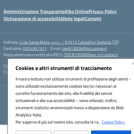
Amministrazione Trasparente
Albo Online
Privacy Policy
Dichiarazione di accessibilità
Note legali
Contatti
Indirizzo:
C/da Santa Maria, s.n.c. – 91013 Calatafimi Segesta (TP)
Centralino:
0924951311
Email:
tpic81300b@istruzione.it
Posta elettronica certificata (PEC):
TPIC81300B@pec.istruzione.it
Codice fiscale: 80004430817
Cookies e altri strumenti di tracciamento
Codice meccanografico:
TPIC81300B
Il nostro Istituto non utilizza strumenti di profilazione degli utenti -
sono utilizzati esclusivamente cookies tecnici necessari al
corretto funzionamento del sito, alla fruibilità dei servizi
Hosting & Powered by 3D Solution S.r.l.
istituzionali e alla sua accessibilità – sono utilizzati, inoltre,
Concept & Design by Designers Italia
strumenti statistici anonimizzati messi a disposizione da Web
Analytics Italia.
Per saperne di più sul nostro sito, consulta la ns.
Cookie Policy.