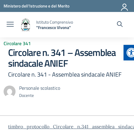
Vai ai contenuti
Vai al menu di navigazione
Vai al footer
Ministero dell'Istruzione e del Merito
Istituto Comprensivo
"Francesco Vivona"
Circolare 341
Ap
Circolare n. 341 – Assemblea
sindacale ANIEF
Circolare n. 341 - Assemblea sindacale ANIEF
Personale scolastico
Docente
timbro_protocollo_Circolare_n.341_assemblea_sindac