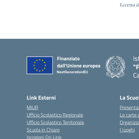
Eccetto d
Is
"
Ca
— 
Link Esterni
La Scuo
MIUR
Presenta
Ufficio Scolastico Regionale
Le carte 
Ufficio Scolastico Territoriale
Organizz
Scuola in Chiaro
I luoghi
Iscrizioni On Line