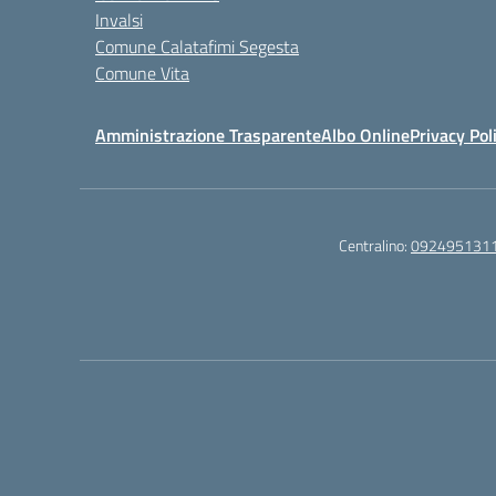
Invalsi
Comune Calatafimi Segesta
Comune Vita
Amministrazione Trasparente
Albo Online
Privacy Pol
Centralino:
092495131