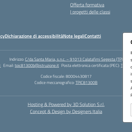
Offerta formativa
I progetti delle classi
icy
Dichiarazione di accessibilità
Note legali
Contatti
Indirizzo:
C/da Santa Maria, s.n.c. – 91013 Calatafimi Segesta (TP)
1
Email:
tpic81300b@istruzione.it
Posta elettronica certificata (PEC):
TPIC8
Codice fiscale: 80004430817
Codice meccanografico:
TPIC81300B
Hosting & Powered by 3D Solution S.r.l.
Concept & Design by Designers Italia