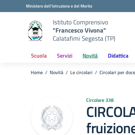
Vai ai contenuti
Vai al menu di navigazione
Vai al footer
Ministero dell'Istruzione e del Merito
Istituto Comprensivo
"Francesco Vivona"
Calatafimi Segesta (TP)
Scuola
Servizi
Novità
Didattica
Home
Novità
Le circolari
Circolari per doc
Circolare 338
CIRCOLA
fruizion