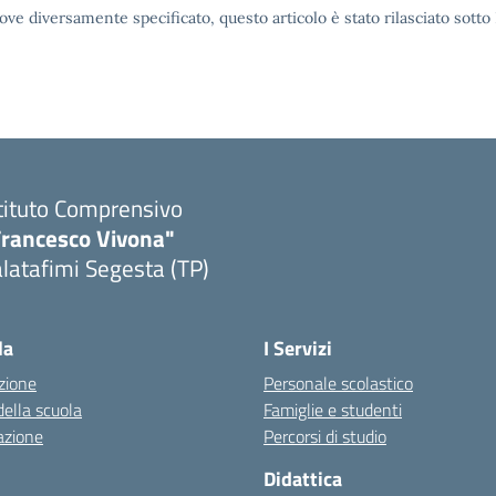
ove diversamente specificato, questo articolo è stato rilasciato sott
tituto Comprensivo
Francesco Vivona"
latafimi Segesta (TP)
Visita la pagina iniziale della scuola
la
I Servizi
zione
Personale scolastico
della scuola
Famiglie e studenti
azione
Percorsi di studio
Didattica