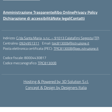
Amministrazione Trasparente
Albo Online
Privacy Policy
Dichiarazione di accessibilità
Note legali
Contatti
Indirizzo:
C/da Santa Maria, s.n.c. – 91013 Calatafimi Segesta (TP)
Centralino:
0924951311
Email:
tpic81300b@istruzione.it
Posta elettronica certificata (PEC):
TPIC81300B@pec.istruzione.it
Codice fiscale: 80004430817
Codice meccanografico:
TPIC81300B
Hosting & Powered by 3D Solution S.r.l.
Concept & Design by Designers Italia