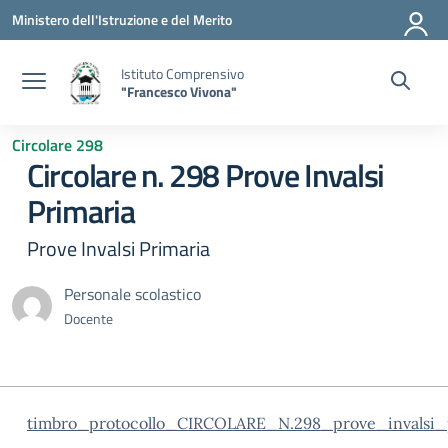
Vai ai contenuti
Vai al menu di navigazione
Vai al footer
Ministero dell'Istruzione e del Merito
Istituto Comprensivo
"Francesco Vivona"
Circolare 298
Circolare n. 298 Prove Invalsi
Primaria
Prove Invalsi Primaria
Personale scolastico
Docente
timbro_protocollo_CIRCOLARE_N.298_prove_invalsi_