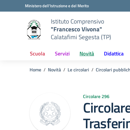
Vai ai contenuti
Vai al menu di navigazione
Vai al footer
Ministero dell'Istruzione e del Merito
Istituto Comprensivo
"Francesco Vivona"
Calatafimi Segesta (TP)
Scuola
Servizi
Novità
Didattica
Home
Novità
Le circolari
Circolari pubblic
Circolare 296
Circolar
Trasferi