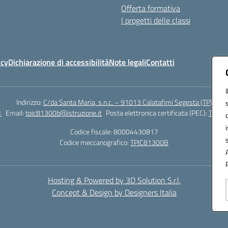
Offerta formativa
I progetti delle classi
icy
Dichiarazione di accessibilità
Note legali
Contatti
Indirizzo:
C/da Santa Maria, s.n.c. – 91013 Calatafimi Segesta (TP)
1
Email:
tpic81300b@istruzione.it
Posta elettronica certificata (PEC):
TPIC8
Codice fiscale: 80004430817
Codice meccanografico:
TPIC81300B
Hosting & Powered by 3D Solution S.r.l.
Concept & Design by Designers Italia