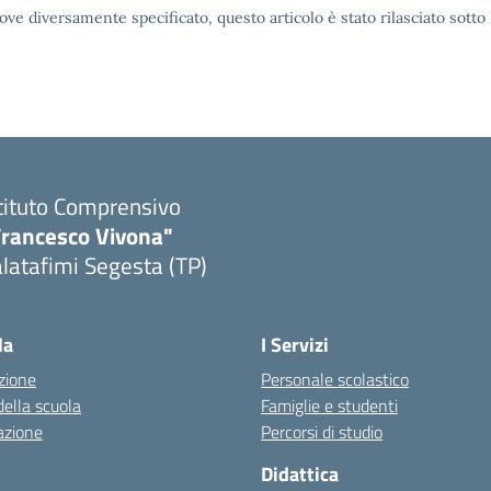
ove diversamente specificato, questo articolo è stato rilasciato sott
tituto Comprensivo
Francesco Vivona"
latafimi Segesta (TP)
Visita la pagina iniziale della scuola
la
I Servizi
zione
Personale scolastico
della scuola
Famiglie e studenti
azione
Percorsi di studio
Didattica