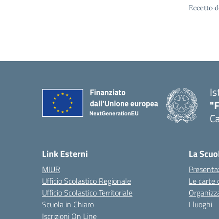
Eccetto d
Is
"
Ca
— 
Link Esterni
La Scuo
MIUR
Presenta
Ufficio Scolastico Regionale
Le carte 
Ufficio Scolastico Territoriale
Organizz
Scuola in Chiaro
I luoghi
Iscrizioni On Line