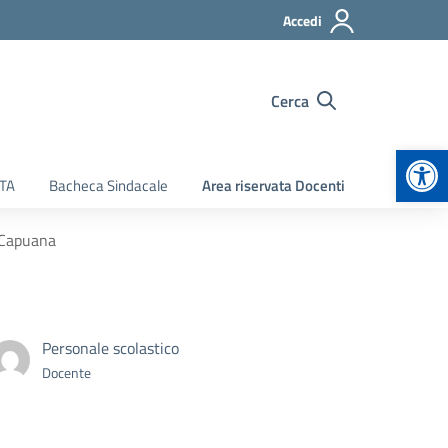
Accedi
Cerca
Apr
ATA
Bacheca Sindacale
Area riservata Docenti
o Capuana
Personale scolastico
Docente