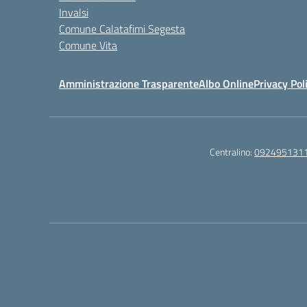
Invalsi
Comune Calatafimi Segesta
Comune Vita
Amministrazione Trasparente
Albo Online
Privacy Pol
Centralino:
092495131