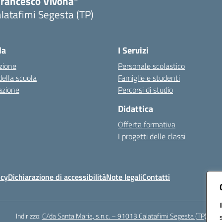
Francesco Vivona"
latafimi Segesta (TP)
Visita la pagina iniziale della scuola
la
I Servizi
zione
Personale scolastico
della scuola
Famiglie e studenti
azione
Percorsi di studio
Didattica
Offerta formativa
I progetti delle classi
icy
Dichiarazione di accessibilità
Note legali
Contatti
Indirizzo:
C/da Santa Maria, s.n.c. – 91013 Calatafimi Segesta (TP)