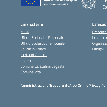
"
Ca
— 
Link Esterni
La Scuo
MIUR
Presenta
Ufficio Scolastico Regionale
Le carte 
Ufficio Scolastico Territoriale
Organizz
Scuola in Chiaro
I luoghi
Iscrizioni On Line
Invalsi
Comune Calatafimi Segesta
Comune Vita
Amministrazione Trasparente
Albo Online
Privacy Pol