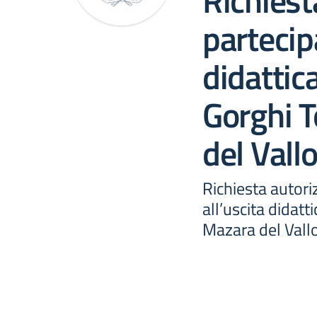
Richiest
partecip
didattic
Gorghi 
del Vall
Richiesta autor
all’uscita didatt
Mazara del Vall