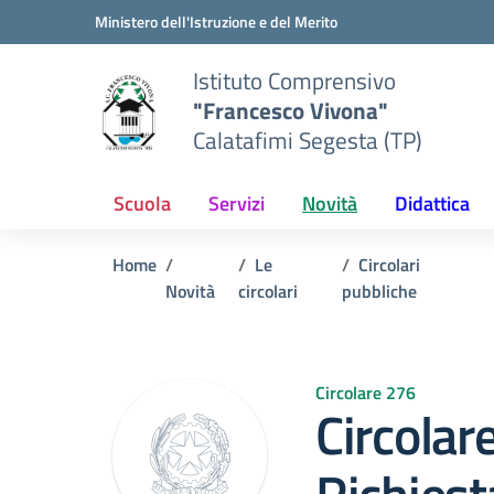
Vai ai contenuti
Vai al menu di navigazione
Vai al footer
Ministero dell'Istruzione e del Merito
Istituto Comprensivo
"Francesco Vivona"
Calatafimi Segesta (TP)
Scuola
Servizi
Novità
Didattica
Home
Le
Circolari
Novità
circolari
pubbliche
Circolare 276
Circolar