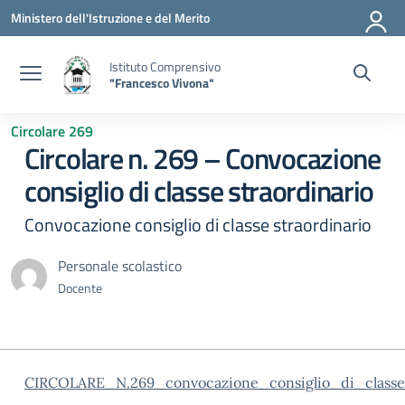
Vai ai contenuti
Vai al menu di navigazione
Vai al footer
Ministero dell'Istruzione e del Merito
Istituto Comprensivo
"Francesco Vivona"
Circolare 269
Circolare n. 269 – Convocazione
consiglio di classe straordinario
Convocazione consiglio di classe straordinario
Personale scolastico
Docente
CIRCOLARE_N.269_convocazione_consiglio_di_classe_