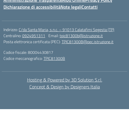
Amministrazione Trasparente
Albo Online
Privacy Policy
Dichiarazione di accessibilità
Note legali
Contatti
Indirizzo:
C/da Santa Maria, s.n.c. – 91013 Calatafimi Segesta (TP)
Centralino:
0924951311
Email:
tpic81300b@istruzione.it
Posta elettronica certificata (PEC):
TPIC81300B@pec.istruzione.it
Codice fiscale: 80004430817
Codice meccanografico:
TPIC81300B
Hosting & Powered by 3D Solution S.r.l.
Concept & Design by Designers Italia