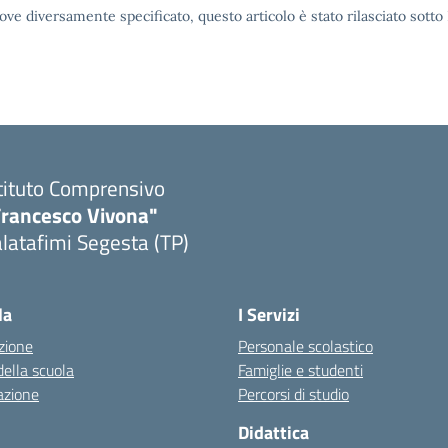
ove diversamente specificato, questo articolo è stato rilasciato sott
tituto Comprensivo
Francesco Vivona"
latafimi Segesta (TP)
Visita la pagina iniziale della scuola
la
I Servizi
zione
Personale scolastico
della scuola
Famiglie e studenti
azione
Percorsi di studio
Didattica