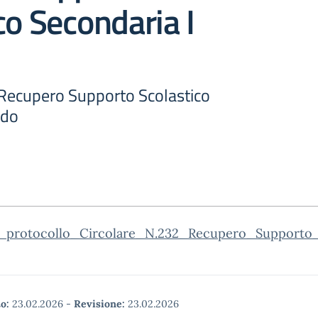
co Secondaria I
 Recupero Supporto Scolastico
ado
_protocollo_Circolare_N.232_Recupero_Supporto_
o:
23.02.2026
-
Revisione:
23.02.2026