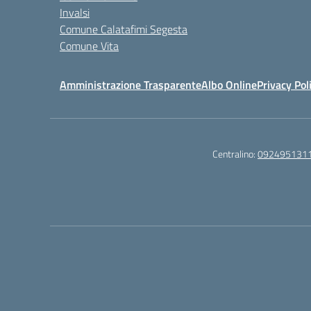
Invalsi
Comune Calatafimi Segesta
Comune Vita
Amministrazione Trasparente
Albo Online
Privacy Pol
Centralino:
092495131