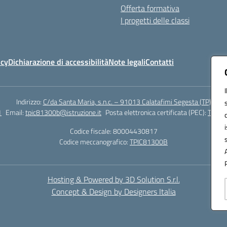
Offerta formativa
I progetti delle classi
icy
Dichiarazione di accessibilità
Note legali
Contatti
Indirizzo:
C/da Santa Maria, s.n.c. – 91013 Calatafimi Segesta (TP)
1
Email:
tpic81300b@istruzione.it
Posta elettronica certificata (PEC):
TPIC8
Codice fiscale: 80004430817
Codice meccanografico:
TPIC81300B
Hosting & Powered by 3D Solution S.r.l.
Concept & Design by Designers Italia