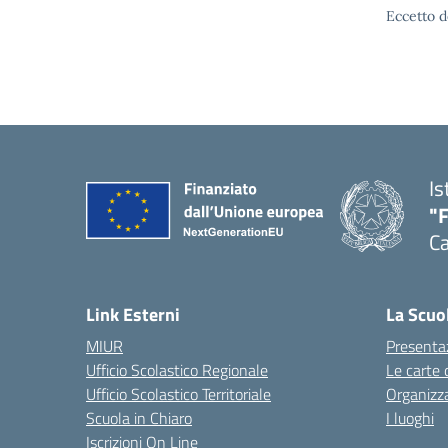
Eccetto d
Is
"
Ca
— 
Link Esterni
La Scuo
MIUR
Presenta
Ufficio Scolastico Regionale
Le carte 
Ufficio Scolastico Territoriale
Organizz
Scuola in Chiaro
I luoghi
Iscrizioni On Line