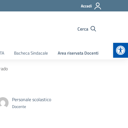
Accedi
Cerca
Apr
ATA
Bacheca Sindacale
Area riservata Docenti
rado
Personale scolastico
Docente