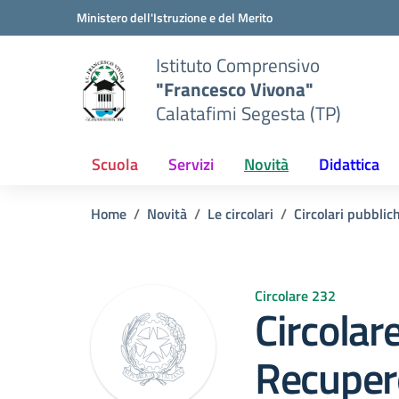
Vai ai contenuti
Vai al menu di navigazione
Vai al footer
Ministero dell'Istruzione e del Merito
Istituto Comprensivo
"Francesco Vivona"
Calatafimi Segesta (TP)
Scuola
Servizi
Novità
Didattica
Home
Novità
Le circolari
Circolari pubblic
Circolare 232
Circolar
Recuper