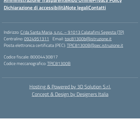
Amministrazione Trasparente
Albo Online
Privacy Policy
Dichiarazione di accessibilità
Note legali
Contatti
Indirizzo:
C/da Santa Maria, s.n.c. – 91013 Calatafimi Segesta (TP)
Centralino:
0924951311
Email:
tpic81300b@istruzione.it
Posta elettronica certificata (PEC):
TPIC81300B@pec.istruzione.it
Codice fiscale: 80004430817
Codice meccanografico:
TPIC81300B
Hosting & Powered by 3D Solution S.r.l.
Concept & Design by Designers Italia