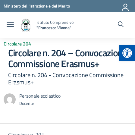
Vai ai contenuti
Vai al menu di navigazione
Vai al footer
Ministero dell'Istruzione e del Merito
Istituto Comprensivo
"Francesco Vivona"
Circolare 204
Apr
Circolare n. 204 – Convocazione
Commissione Erasmus+
Circolare n. 204 - Convocazione Commissione
Erasmus+
Personale scolastico
Docente
Circolare n. 204