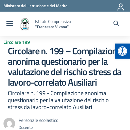
Vai ai contenuti
Vai al menu di navigazione
Vai al footer
Ministero dell'Istruzione e del Merito
Istituto Comprensivo
"Francesco Vivona"
Circolare 199
Apr
Circolare n. 199 – Compilazione
anonima questionario per la
valutazione del rischio stress da
lavoro-correlato Ausiliari
Circolare n. 199 - Compilazione anonima
questionario per la valutazione del rischio
stress da lavoro-correlato Ausiliari
Personale scolastico
Docente