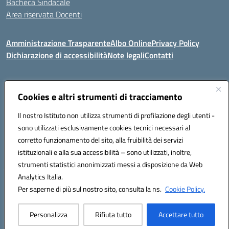
Bacheca Sindacale
Area riservata Docenti
Amministrazione Trasparente
Albo Online
Privacy Policy
Dichiarazione di accessibilità
Note legali
Contatti
Indirizzo:
Cookies e altri strumenti di tracciamento
C/da Santa Maria, s.n.c. – 91013 Calatafimi Segesta (TP)
Centralino:
0924951311
Email:
tpic81300b@istruzione.it
Il nostro Istituto non utilizza strumenti di profilazione degli utenti -
Posta elettronica certificata (PEC):
TPIC81300B@pec.istruzione.it
sono utilizzati esclusivamente cookies tecnici necessari al
Codice fiscale: 80004430817
corretto funzionamento del sito, alla fruibilità dei servizi
Codice meccanografico:
TPIC81300B
istituzionali e alla sua accessibilità – sono utilizzati, inoltre,
strumenti statistici anonimizzati messi a disposizione da Web
Analytics Italia.
Hosting & Powered by 3D Solution S.r.l.
Per saperne di più sul nostro sito, consulta la ns.
Cookie Policy.
Concept & Design by Designers Italia
Personalizza
Rifiuta tutto
Accettare tutto