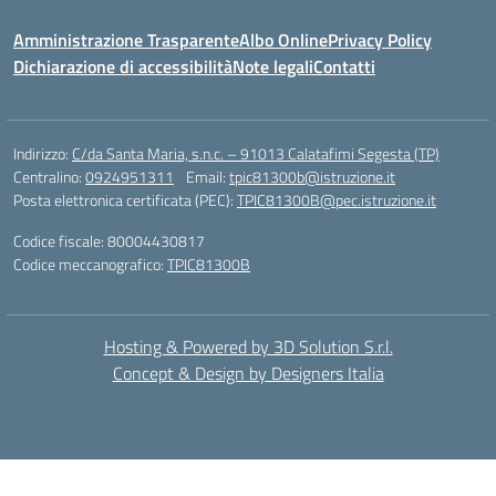
Amministrazione Trasparente
Albo Online
Privacy Policy
Dichiarazione di accessibilità
Note legali
Contatti
Indirizzo:
C/da Santa Maria, s.n.c. – 91013 Calatafimi Segesta (TP)
Centralino:
0924951311
Email:
tpic81300b@istruzione.it
Posta elettronica certificata (PEC):
TPIC81300B@pec.istruzione.it
Codice fiscale: 80004430817
Codice meccanografico:
TPIC81300B
Hosting & Powered by 3D Solution S.r.l.
Concept & Design by Designers Italia