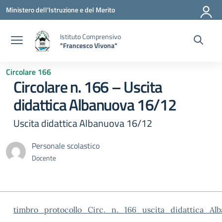
Vai ai contenuti
Vai al menu di navigazione
Vai al footer
Ministero dell'Istruzione e del Merito
Istituto Comprensivo
"Francesco Vivona"
Circolare 166
Circolare n. 166 – Uscita
didattica Albanuova 16/12
Uscita didattica Albanuova 16/12
Personale scolastico
Docente
timbro_protocollo_Circ._n._166_uscita_didattica_A