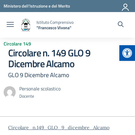
Vai ai contenuti
Vai al menu di navigazione
Vai al footer
Ministero dell'Istruzione e del Merito
Istituto Comprensivo
"Francesco Vivona"
Circolare 149
Apr
Circolare n. 149 GLO 9
Dicembre Alcamo
GLO 9 Dicembre Alcamo
Personale scolastico
Docente
Circolare_n.149_GLO_9_dicembre_Alcamo