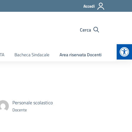
Accedi
Cerca
Apr
ATA
Bacheca Sindacale
Area riservata Docenti
Personale scolastico
Docente