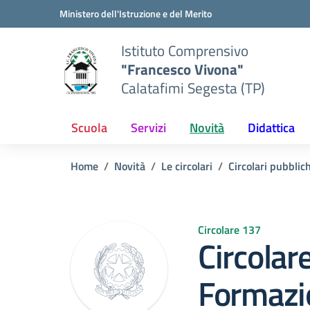
Vai ai contenuti
Vai al menu di navigazione
Vai al footer
Ministero dell'Istruzione e del Merito
Istituto Comprensivo
"Francesco Vivona"
Calatafimi Segesta (TP)
Scuola
Servizi
Novità
Didattica
Home
Novità
Le circolari
Circolari pubblic
Circolare 137
Circolar
Formazi