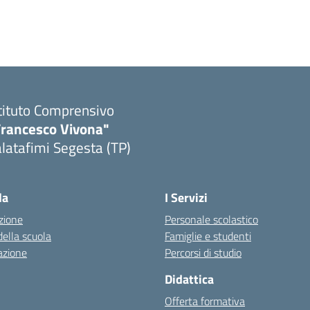
tituto Comprensivo
Francesco Vivona"
latafimi Segesta (TP)
Visita la pagina iniziale della scuola
la
I Servizi
zione
Personale scolastico
della scuola
Famiglie e studenti
azione
Percorsi di studio
Didattica
Offerta formativa