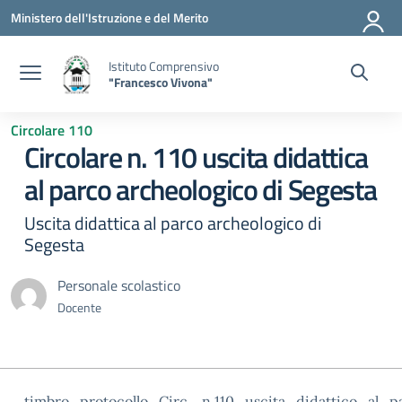
Vai ai contenuti
Vai al menu di navigazione
Vai al footer
Ministero dell'Istruzione e del Merito
Istituto Comprensivo
"Francesco Vivona"
Circolare 110
Circolare n. 110 uscita didattica
al parco archeologico di Segesta
Uscita didattica al parco archeologico di
Segesta
Personale scolastico
Docente
timbro_protocollo_Circ._n.110_uscita_didattico_al_p