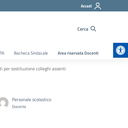
Accedi
Cerca
Apr
ATA
Bacheca Sindacale
Area riservata Docenti
i per sostituzione colleghi assenti
Personale scolastico
Docente