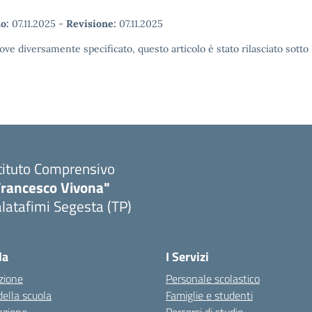
o:
07.11.2025
-
Revisione:
07.11.2025
ove diversamente specificato, questo articolo è stato rilasciato sott
tituto Comprensivo
Francesco Vivona"
latafimi Segesta (TP)
Visita la pagina iniziale della scuola
la
I Servizi
zione
Personale scolastico
della scuola
Famiglie e studenti