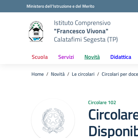
Vai ai contenuti
Vai al menu di navigazione
Vai al footer
Ministero dell'Istruzione e del Merito
Istituto Comprensivo
"Francesco Vivona"
Calatafimi Segesta (TP)
Scuola
Servizi
Novità
Didattica
Home
Novità
Le circolari
Circolari per doc
Circolare 102
Circolar
Disponib