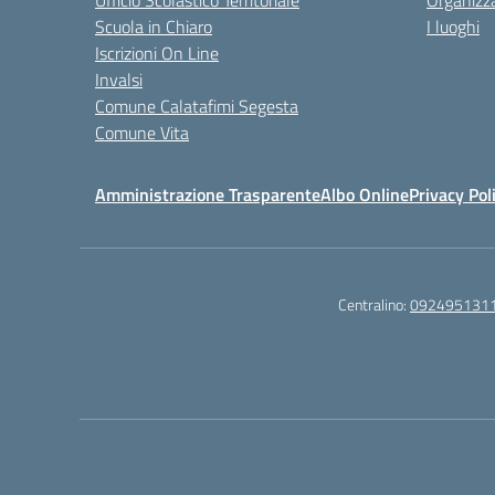
Ufficio Scolastico Territoriale
Organizz
Scuola in Chiaro
I luoghi
Iscrizioni On Line
Invalsi
Comune Calatafimi Segesta
Comune Vita
Amministrazione Trasparente
Albo Online
Privacy Pol
Centralino:
092495131