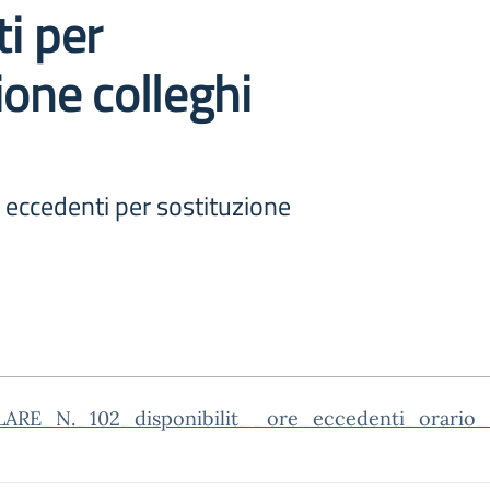
i per
ione colleghi
e eccedenti per sostituzione
ARE_N._102_disponibilit__ore_eccedenti_orario_d