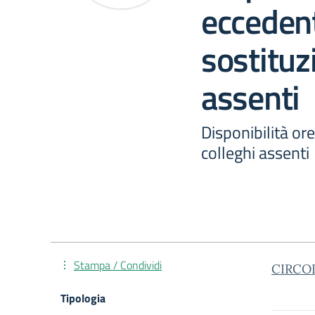
eccedent
sostituz
assenti
Disponibilità or
colleghi assenti
Stampa / Condividi
CIRCOL
Tipologia