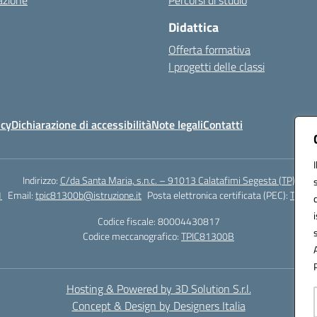
azione
Percorsi di studio
Didattica
Offerta formativa
I progetti delle classi
icy
Dichiarazione di accessibilità
Note legali
Contatti
Indirizzo:
C/da Santa Maria, s.n.c. – 91013 Calatafimi Segesta (TP)
1
Email:
tpic81300b@istruzione.it
Posta elettronica certificata (PEC):
TPIC8
Codice fiscale: 80004430817
Codice meccanografico:
TPIC81300B
Hosting & Powered by 3D Solution S.r.l.
Concept & Design by Designers Italia