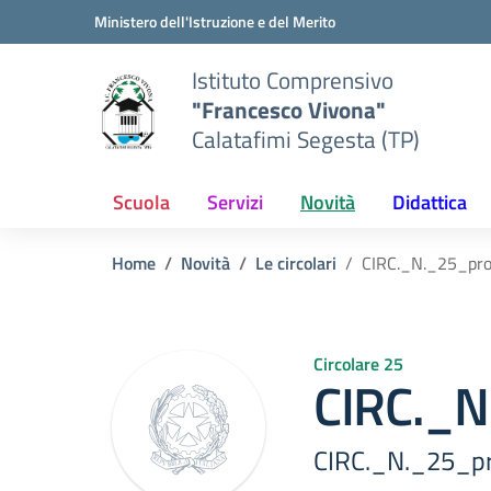
Vai ai contenuti
Vai al menu di navigazione
Vai al footer
Ministero dell'Istruzione e del Merito
Istituto Comprensivo
"Francesco Vivona"
Calatafimi Segesta (TP)
Scuola
Servizi
Novità
Didattica
Home
Novità
Le circolari
CIRC._N._25_pro
Circolare 25
CIRC._N
CIRC._N._25_pr