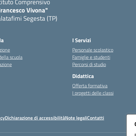
tituto Comprensivo
Francesco Vivona"
latafimi Segesta (TP)
Visita la pagina iniziale della scuola
la
I Servizi
zione
Personale scolastico
della scuola
Famiglie e studenti
azione
Percorsi di studio
Didattica
Offerta formativa
I progetti delle classi
icy
Dichiarazione di accessibilità
Note legali
Contatti