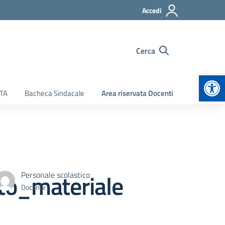
Accedi
Cerca
Apr
ATA
Bacheca Sindacale
Area riservata Docenti
to_materiale
Personale scolastico
Docente