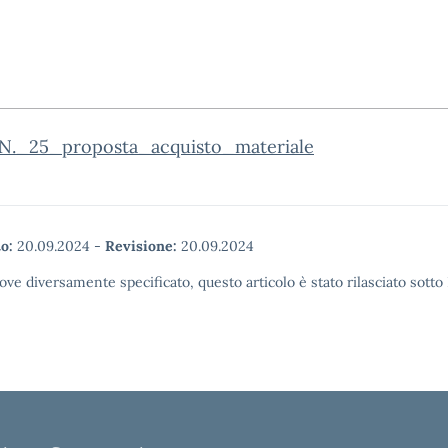
N._25_proposta_acquisto_materiale
o:
20.09.2024
-
Revisione:
20.09.2024
ove diversamente specificato, questo articolo è stato rilasciato sott