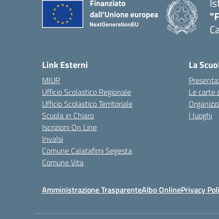
Is
"
Ca
— 
Link Esterni
La Scuo
MIUR
Presenta
Ufficio Scolastico Regionale
Le carte 
Ufficio Scolastico Territoriale
Organizz
Scuola in Chiaro
I luoghi
Iscrizioni On Line
Invalsi
Comune Calatafimi Segesta
Comune Vita
Amministrazione Trasparente
Albo Online
Privacy Pol