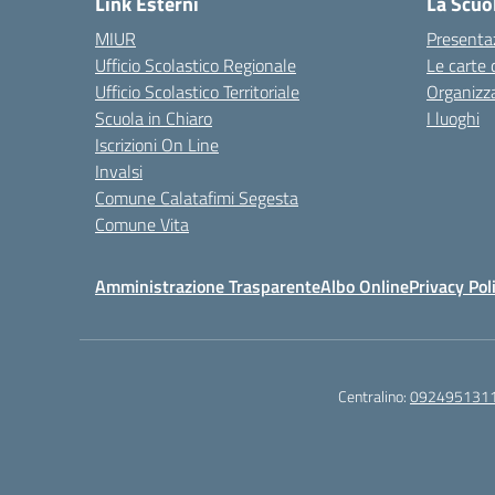
Link Esterni
La Scuo
MIUR
Presenta
Ufficio Scolastico Regionale
Le carte 
Ufficio Scolastico Territoriale
Organizz
Scuola in Chiaro
I luoghi
Iscrizioni On Line
Invalsi
Comune Calatafimi Segesta
Comune Vita
Amministrazione Trasparente
Albo Online
Privacy Pol
Centralino:
092495131