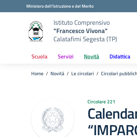
Vai ai contenuti
Vai al menu di navigazione
Vai al footer
Ministero dell'Istruzione e del Merito
Istituto Comprensivo
"Francesco Vivona"
Calatafimi Segesta (TP)
Scuola
Servizi
Novità
Didattica
Home
Novità
Le circolari
Circolari pubblic
Circolare 221
Calendar
“IMPAR