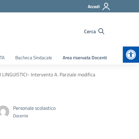
Accedi
Cerca
Apr
ATA
Bacheca Sindacale
Area riservata Docenti
NGUISTICI- Intervento A. Parziale modifica
Personale scolastico
Docente