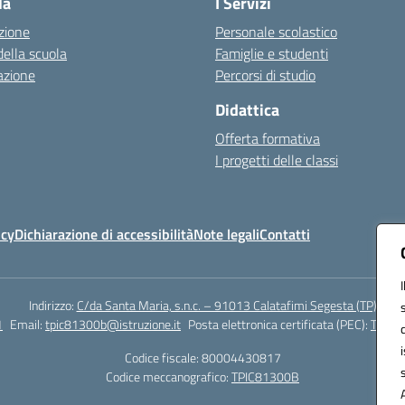
la
I Servizi
zione
Personale scolastico
della scuola
Famiglie e studenti
azione
Percorsi di studio
Didattica
Offerta formativa
I progetti delle classi
icy
Dichiarazione di accessibilità
Note legali
Contatti
Indirizzo:
C/da Santa Maria, s.n.c. – 91013 Calatafimi Segesta (TP)
1
Email:
tpic81300b@istruzione.it
Posta elettronica certificata (PEC):
TPIC8
Codice fiscale: 80004430817
Codice meccanografico:
TPIC81300B