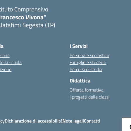
tituto Comprensivo
Francesco Vivona"
latafimi Segesta (TP)
Visita la pagina iniziale della scuola
la
I Servizi
zione
Personale scolastico
della scuola
Famiglie e studenti
azione
Percorsi di studio
Didattica
Offerta formativa
I progetti delle classi
icy
Dichiarazione di accessibilità
Note legali
Contatti