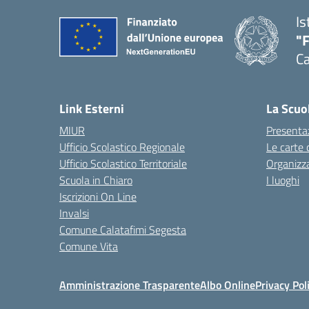
Is
"
Ca
— 
Link Esterni
La Scuo
MIUR
Presenta
Ufficio Scolastico Regionale
Le carte 
Ufficio Scolastico Territoriale
Organizz
Scuola in Chiaro
I luoghi
Iscrizioni On Line
Invalsi
Comune Calatafimi Segesta
Comune Vita
Amministrazione Trasparente
Albo Online
Privacy Pol