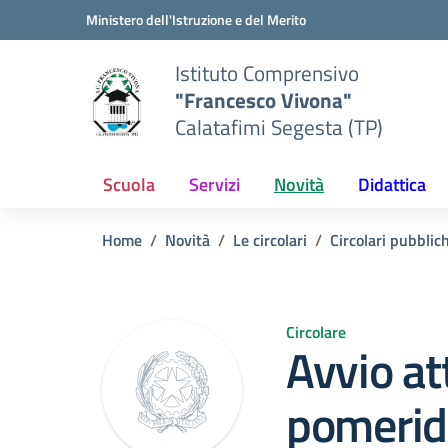
Vai ai contenuti
Vai al menu di navigazione
Vai al footer
Ministero dell'Istruzione e del Merito
Istituto Comprensivo
"Francesco Vivona"
Calatafimi Segesta (TP)
Scuola
Servizi
Novità
Didattica
Home
Novità
Le circolari
Circolari pubblic
Circolare
Avvio at
pomerid