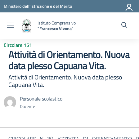
Vai ai contenuti
Vai al menu di navigazione
Vai al footer
Ministero dell'Istruzione e del Merito
Istituto Comprensivo
"Francesco Vivona"
Circolare 151
Attività di Orientamento. Nuova
data plesso Capuana Vita.
Attività di Orientamento. Nuova data plesso
Capuana Vita.
Personale scolastico
Docente
CIRCOLARE_N_151_ATTIVITA_DI_ORIENTAMENTO_