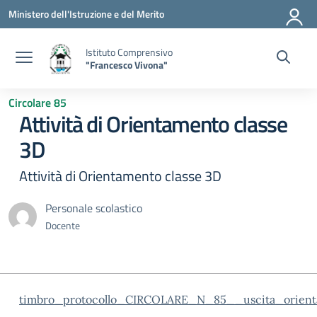
Vai ai contenuti
Vai al menu di navigazione
Vai al footer
Ministero dell'Istruzione e del Merito
Istituto Comprensivo
"Francesco Vivona"
Circolare 85
Attività di Orientamento classe
3D
Attività di Orientamento classe 3D
Personale scolastico
Docente
timbro_protocollo_CIRCOLARE_N_85__uscita_orie