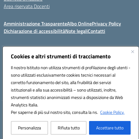
Area riservata Docenti
Amministrazione Trasparente
Albo Online
Privacy Policy
Dichiarazione di accessibilità
Note legali
Contatti
Indirizzo:
Cookies e altri strumenti di tracciamento
C/da Santa Maria, s.n.c. – 91013 Calatafimi Segesta (TP)
Centralino:
0924951311
Email:
tpic81300b@istruzione.it
Il nostro Istituto non utilizza strumenti di profilazione degli utenti -
Posta elettronica certificata (PEC):
TPIC81300B@pec.istruzione.it
sono utilizzati esclusivamente cookies tecnici necessari al
Codice fiscale: 80004430817
corretto funzionamento del sito, alla fruibilità dei servizi
Codice meccanografico:
TPIC81300B
istituzionali e alla sua accessibilità – sono utilizzati, inoltre,
strumenti statistici anonimizzati messi a disposizione da Web
Analytics Italia.
Hosting & Powered by 3D Solution S.r.l.
Per saperne di più sul nostro sito, consulta la ns.
Cookie Policy.
Concept & Design by Designers Italia
Personalizza
Rifiuta tutto
Accettare tutto