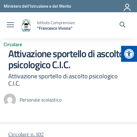
Vai ai contenuti
Vai al menu di navigazione
Vai al footer
Ministero dell'Istruzione e del Merito
Istituto Comprensivo
"Francesco Vivona"
Circolare
Apr
Attivazione sportello di ascolto
psicologico C.I.C.
Attivazione sportello di ascolto psicologico
C.I.C.
Personale scolastico
Circolare n. 102