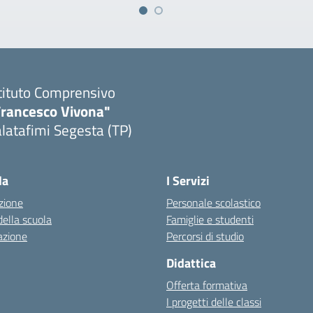
tituto Comprensivo
Francesco Vivona"
latafimi Segesta (TP)
Visita la pagina iniziale della scuola
la
I Servizi
zione
Personale scolastico
della scuola
Famiglie e studenti
azione
Percorsi di studio
Didattica
Offerta formativa
I progetti delle classi