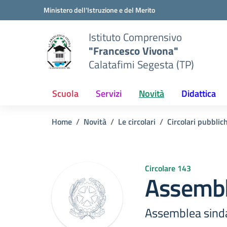
Vai ai contenuti
Vai al menu di navigazione
Vai al footer
Ministero dell'Istruzione e del Merito
Istituto Comprensivo
"Francesco Vivona"
Calatafimi Segesta (TP)
Scuola
Servizi
Novità
Didattica
Home
Novità
Le circolari
Circolari pubblic
Circolare 143
Assembl
Assemblea sind