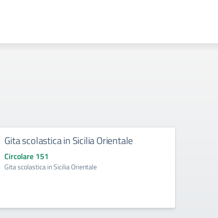
Gita scolastica in Sicilia Orientale
Sosp
Circolare 151
Circo
Gita scolastica in Sicilia Orientale
Sospen