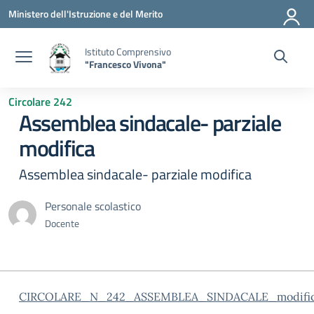
Vai ai contenuti
Vai al menu di navigazione
Vai al footer
Ministero dell'Istruzione e del Merito
Istituto Comprensivo
"Francesco Vivona"
Circolare 242
Assemblea sindacale- parziale
modifica
Assemblea sindacale- parziale modifica
Personale scolastico
Docente
CIRCOLARE_N_242_ASSEMBLEA_SINDACALE_modifica_