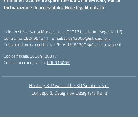
Amministrazione Trasparente
Albo Online
Privacy Policy
Dichiarazione di accessibilità
Note legali
Contatti
Indirizzo:
C/da Santa Maria, s.n.c. – 91013 Calatafimi Segesta (TP)
Centralino:
0924951311
Email:
tpic81300b@istruzione.it
Posta elettronica certificata (PEC):
TPIC81300B@pec.istruzione.it
Codice fiscale: 80004430817
Codice meccanografico:
TPIC81300B
Hosting & Powered by 3D Solution S.r.l.
Concept & Design by Designers Italia