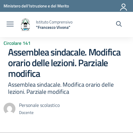
Vai ai contenuti
Vai al menu di navigazione
Vai al footer
Ministero dell'Istruzione e del Merito
Istituto Comprensivo
"Francesco Vivona"
Circolare 141
Assemblea sindacale. Modifica
orario delle lezioni. Parziale
modifica
Assemblea sindacale. Modifica orario delle
lezioni. Parziale modifica
Personale scolastico
Docente